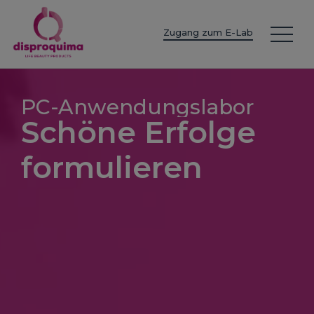
EN
ES
IT
FR
DE
PT
PL
Zugang zum E-Lab
PC-Anwendungslabor
Schöne Erfolge
formulieren