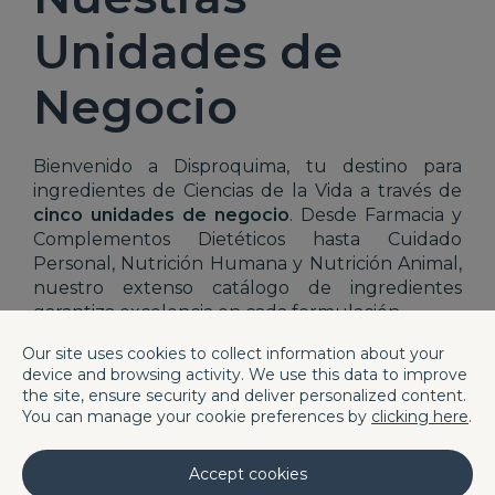
Unidades de
Negocio
Bienvenido a Disproquima, tu destino para
ingredientes de Ciencias de la Vida a través de
cinco unidades de negocio
. Desde Farmacia y
Complementos Dietéticos hasta Cuidado
Personal, Nutrición Humana y Nutrición Animal,
nuestro extenso catálogo de ingredientes
garantiza excelencia en cada formulación.
Our site uses cookies to collect information about your
device and browsing activity. We use this data to improve
Complementos Dietéticos
the site, ensure security and deliver personalized content.
Más información
You can manage your cookie preferences by
clicking here
.
Accept cookies
Farma