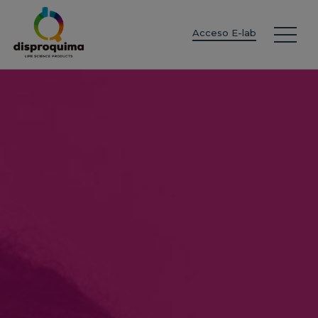
EN
ES
IT
FR
DE
PT
PL
Acceso E-lab