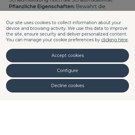
Pflanzliche Eigenschaften:
Bewahrt die
natürlichen Vorzüge natürlicher Öle.
Vielseitige Anwendungsmöglichkeiten:
Our site uses cookies to collect information about your
Geeignet für innovative Hautpflegeprodukte
device and browsing activity. We use this data to improve
(transparente Gesichtsseren und -essenzen,
the site, ensure security and deliver personalized content.
leichte Feuchtigkeitssprays und -nebel),
You can manage your cookie preferences by
clicking here
.
Haarpflegeprodukte (Shampoos,
Pflegespülungen und Leave-in-Produkte)
Accept cookies
sowie Reinigungsformulierungen (klare
Mizellenwasser und Körperwaschmittel).
Configure
Decline cookies
Related
Applications
Body Care