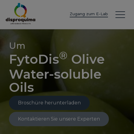
EN
ES
IT
FR
DE
PT
PL
Zugang zum E-Lab
Um
®
FytoDis
Olive
Water-soluble
Oils
Broschüre herunterladen
Kontaktieren Sie unsere Experten