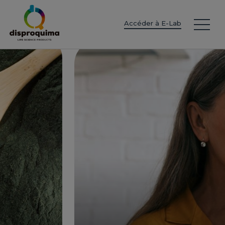
EN
ES
IT
FR
DE
PT
PL
Accéder à E-Lab