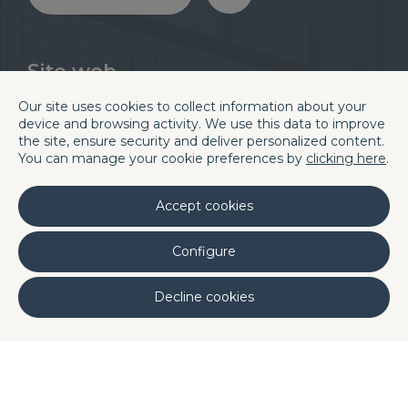
Site web
Divisions
Blog
À propos de nous
Careers
Our site uses cookies to collect information about your
device and browsing activity. We use this data to improve
Qualité
Contact & Localisations
the site, ensure security and deliver personalized content.
Laboratoires
Linkedin
You can manage your cookie preferences by
clicking here
.
Barcelona H.Q.
Accept cookies
C/. La Terra, 42 P.I. Els Bellots
Configure
08227 TERRASSA (Barcelona, Spain)
Phone (+34) 93 731 08 08
Decline cookies
Fax (+34) 93 731 49 14
and
DQ Morocco
DQ Mexico
DQ Italy
·
·
·