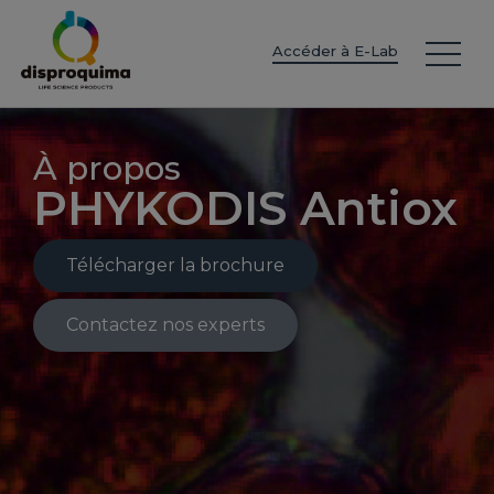
EN
ES
IT
FR
DE
PT
PL
Accéder à E-Lab
À propos
PHYKODIS Antiox
Télécharger la brochure
Contactez nos experts