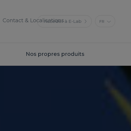
Contact & Localisations
Accéder à E-Lab
FR
EN
ES
IT
Nos propres produits
DE
PT
PL