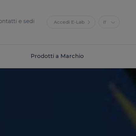
ontatti e sedi
Accedi E-Lab
IT
EN
ES
FR
Prodotti a Marchio
DE
PT
PL