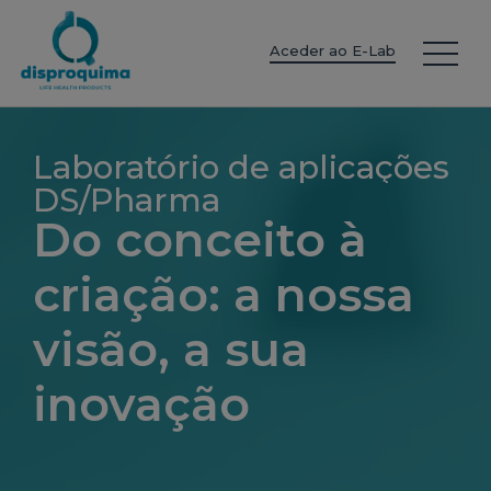
EN
ES
IT
FR
DE
PT
PL
Aceder ao E-Lab
Laboratório de aplicações
DS/Pharma
Do conceito à
criação: a nossa
visão, a sua
inovação