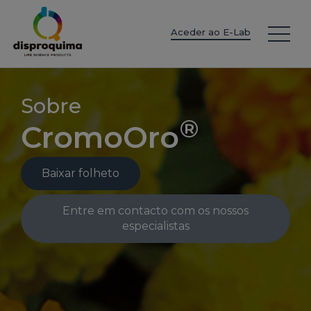
EN
ES
IT
FR
DE
PT
PL
Aceder ao E-Lab
Sobre
®
CromoOro
Baixar folheto
Entre em contacto com os nossos
especialistas