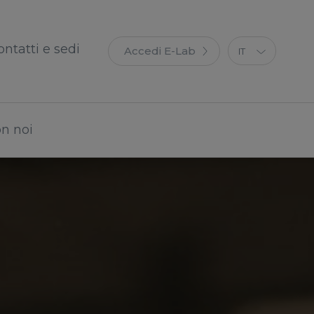
ontatti e sedi
Accedi E-Lab
IT
EN
ES
FR
on noi
DE
PT
PL