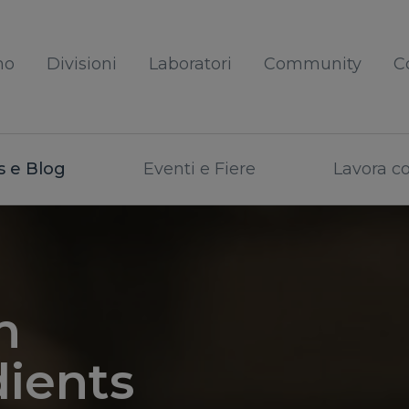
mo
Divisioni
Laboratori
Community
C
 e Blog
Eventi e Fiere
Lavora c
n
dients