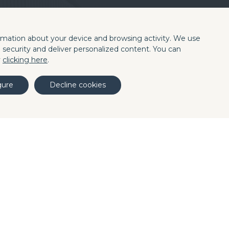
ormation about your device and browsing activity. We use
Contattaci
e security and deliver personalized content. You can
y
clicking here
.
gure
Decline cookies
Sede centrale di Barcellona
C/. La Terra, 42 P.I. Els Bellots
08227 TERRASSA (Barcelona, Spain)
Phone (+34) 93 731 08 08
Fax (+34) 93 731 49 14