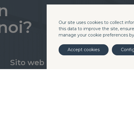
in
noi?
Our site uses cookies to collect inf
this data to improve the site, ensur
manage your cookie preferences b
Accept cookies
Confi
Sito web
Divisioni
Blog
Chi siamo
Careers
Quality
Contatti e sedi
Laboratori
Linkedin