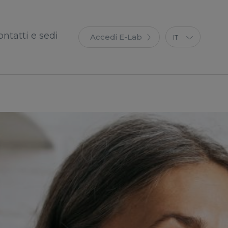
ontatti e sedi
Accedi E-Lab
IT
EN
ES
FR
DE
PT
PL