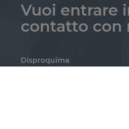
Vuoi entrare 
contatto con 
Disproquima
L’eccellenza nella qualità è il nostro
motore, dai servizi che offriamo, ai
vantaggi e diritti dei nostri
dipendenti, puntando sempre ad
avere un impatto positivo su tutte le
entità con cui operiamo, oltre che
sull’ambiente.