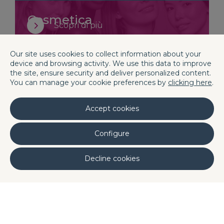
Cosmetica
Scopri di più
Our site uses cookies to collect information about your
Alimentazione Animale
device and browsing activity. We use this data to improve
Scopri di più
the site, ensure security and deliver personalized content.
You can manage your cookie preferences by
clicking here
.
Alimenti e Bevande
Accept cookies
Scopri di più
Configure
Hai bisogno di aiuto?
Decline cookies
I nostri esperti ti chiameranno e
risponderanno a tutte le tue domande.