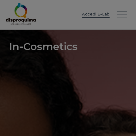
EN
ES
IT
FR
DE
PT
PL
Accedi E-Lab
In-Cosmetics