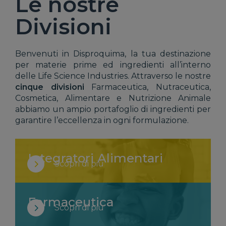
Le nostre
Divisioni
Benvenuti in Disproquima, la tua destinazione
per materie prime ed ingredienti all’interno
delle Life Science Industries. Attraverso le nostre
cinque divisioni
Farmaceutica, Nutraceutica,
Cosmetica, Alimentare e Nutrizione Animale
abbiamo un ampio portafoglio di ingredienti per
garantire l’eccellenza in ogni formulazione.
Integratori Alimentari
Scopri di più
Farmaceutica
Scopri di più