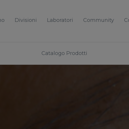
mo
Divisioni
Laboratori
Community
C
Catalogo Prodotti