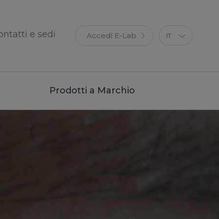
ontatti e sedi
Accedi E-Lab
IT
EN
ES
FR
Prodotti a Marchio
DE
PT
PL